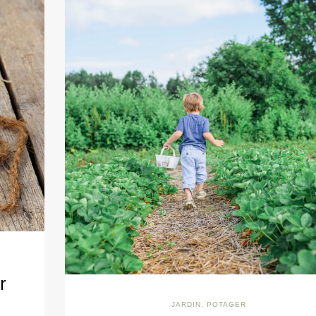
r
JARDIN
,
POTAGER