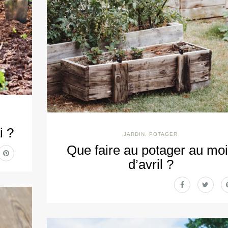
i ?
JARDIN
,
POTAGER
Que faire au potager au mo
d’avril ?