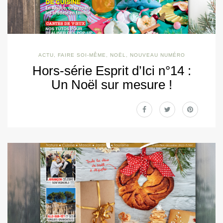
ACTU
,
FAIRE SOI-MÊME
,
NOËL
,
NOUVEAU NUMÉRO
Hors-série Esprit d’Ici n°14 :
Un Noël sur mesure !