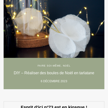
FAIRE SOI-MÊME
,
NOËL
DIY – Réaliser des boules de Noël en tarlatane
6 DÉCEMBRE 2023
Esprit d’ici n°73 est en kiosque !