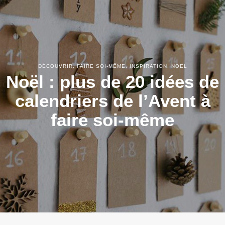
DÉCOUVRIR
,
FAIRE SOI-MÊME
,
INSPIRATION
,
NOËL
Noël : plus de 20 idées de
calendriers de l’Avent à
faire soi-même