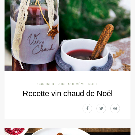
CUISINER
,
FAIRE SOI-MÊME
,
NOËL
Recette vin chaud de Noël