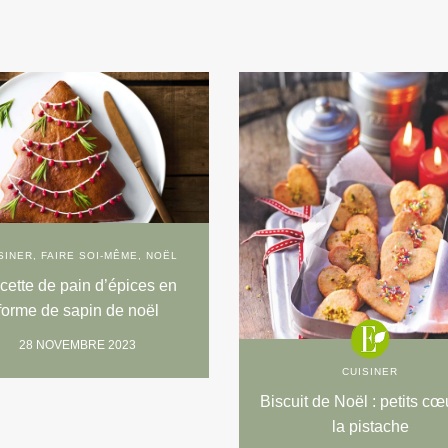
SINER
,
FAIRE SOI-MÊME
,
NOËL
cette de pain d’épices en
forme de sapin de noël
28 NOVEMBRE 2023
CUISINER
Biscuit de Noël : petits cœ
la pistache