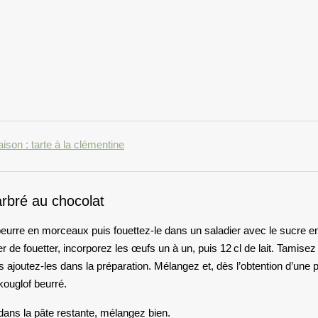
son : tarte à la clémentine
arbré au chocolat
beurre en morceaux puis fouettez-le dans un saladier avec le sucre e
r de fouetter, incorporez les œufs un à un, puis 12 cl de lait. Tamisez
is ajoutez-les dans la préparation. Mélangez et, dès l’obtention d’une 
ouglof beurré.
t dans la pâte restante, mélangez bien.