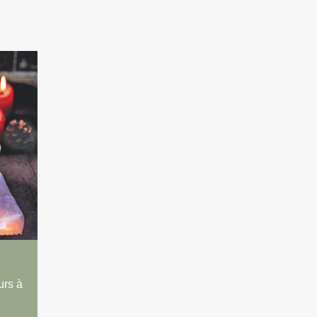
urs à