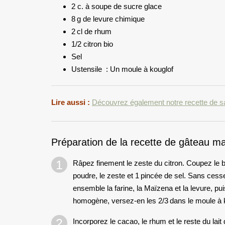
2 c. à soupe de sucre glace
8 g de levure chimique
2 cl de rhum
1/2 citron bio
Sel
Ustensile :
Un moule à kouglof
Lire aussi :
Découvrez également notre recette de sai
Préparation de la recette de gâteau m
Râpez finement le zeste du citron. Coupez le 
poudre, le zeste et 1 pincée de sel. Sans cesse
ensemble la farine, la Maïzena et la levure, pu
homogène, versez-en les 2/3 dans le moule à k
Incorporez le cacao, le rhum et le reste du lai