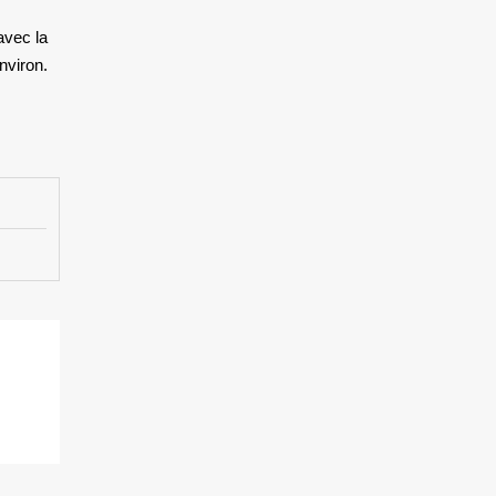
avec la
nviron.