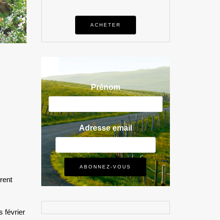
ACHETER
Prénom
Adresse email
rent
s février