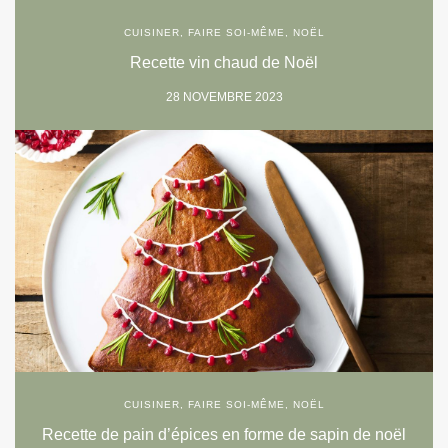
CUISINER
,
FAIRE SOI-MÊME
,
NOËL
Recette vin chaud de Noël
28 NOVEMBRE 2023
CUISINER
,
FAIRE SOI-MÊME
,
NOËL
Recette de pain d’épices en forme de sapin de noël