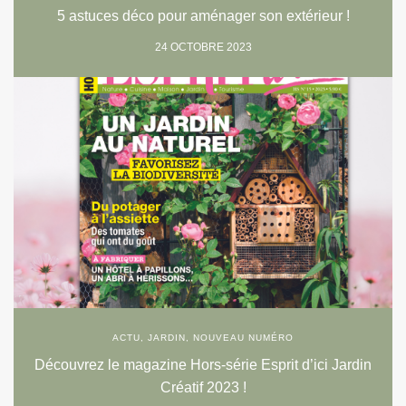
5 astuces déco pour aménager son extérieur !
24 OCTOBRE 2023
ACTU
,
JARDIN
,
NOUVEAU NUMÉRO
Découvrez le magazine Hors-série Esprit d’ici Jardin
Créatif 2023 !