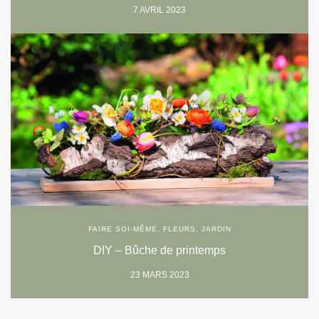
7 AVRIL 2023
FAIRE SOI-MÊME
,
FLEURS
,
JARDIN
DIY – Bûche de printemps
23 MARS 2023