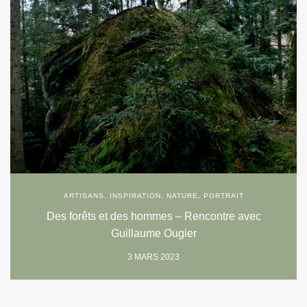
ARTISANS
,
INSPIRATION
,
NATURE
,
PORTRAIT
Des forêts et des hommes – Rencontre avec
Guillaume Ougier
3 MARS 2023