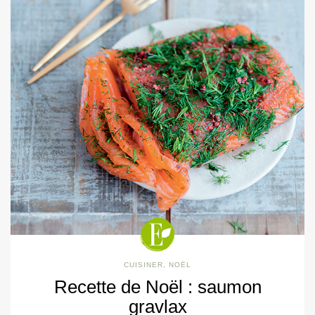
CUISINER
,
NOËL
Recette de Noël : saumon
gravlax